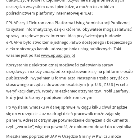
ułatwić życie sobie i urzędnikom. Używanie usług internetowych
oszczędza wszystkim czas i pieniądze, a można to zrobić za
pośrednictwem platformy internetowej ePUAP.
EPUAP czyli Elektroniczna Platforma Usług Administracji Publicznej
to system informatyczny, dzięki któremu obywatele mogą załatwiać
sprawy urzędowe przez Internet. Ideą przyświecającą budowie
ePUAP-u było stworzenie jednego, łatwo dostępnego i bezpiecznego
elektronicznego kanału udostępniania usług publicznych. Taki
właśnie jest portal
www.epuap.gov.pl
Korzystanie z elektronicznej możliwości załatwiania spraw
urzędowych należy zacząć od zarejestrowania się na platformie osób
publicznych i wypełnieniu formularza. Następnie trzeba przyjść do
stosownego urzędu z dowodem osobistym (np. U.S., Z.U.S.) w celu
weryfikacji danych. Wtedy mieszkaniec otrzyma tzw. Profil Zaufany,
który jest tożsamy z podpisem elektronicznym.
Po wysłaniu wniosku w danej sprawie, w ciągu kilku chwil znajdzie
się on w urzędzie. Już na drugi dzień pracownik może zając się
pismem. Adresat otrzymuje potwierdzenie doręczenia dokumentu,
czyli „zwrotkę”, więc ma pewność, że dokument dotarł do urzędnika.
Mieszkaniec poprzez ePUAP w Urzędzie Gminy w Kwilczu może